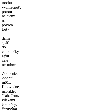
trochu
vychladnúť,
potom
nalejeme
na
povrch
torty
a
dáme
späť
do
chladničky,
kým
želé
nestuhne.
Zdobenie:
Zdobiť
môžte
ľubovoľne,
napríklad
šľahačkou,
kúskami
čokolády,
čerstvými