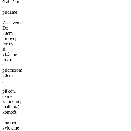
šľahačku
a
pridáme.
Zostavenie.
Do
20cm
tortovej
formy
si
vložíme
piškótu
s
priemerom
20cm
,
na
piškótu
dáme
zamrznutý
malinový
kompót,
na
kompót
vylejeme