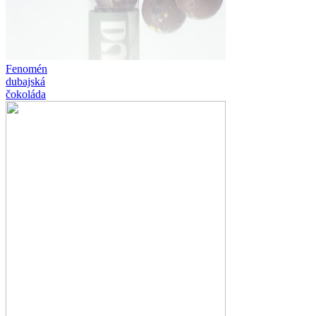
Fenomén
dubajská
čokoláda