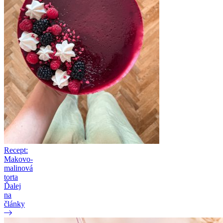
Recept:
Makovo-
malinová
torta
Ďalej
na
články