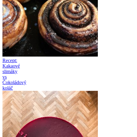
Recept:
Kakaové
slimáky
vs
Čokoládový
koláč