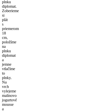
plnku
diplomat.
Zoberieme
si
plát
s
priemerom
18
cm,
položíme
na
plnku
diplomat
a
jemne
vtlačíme
to
plnky.
Na
vrch
vylejeme
malinovo
jogurtové
mousse
a