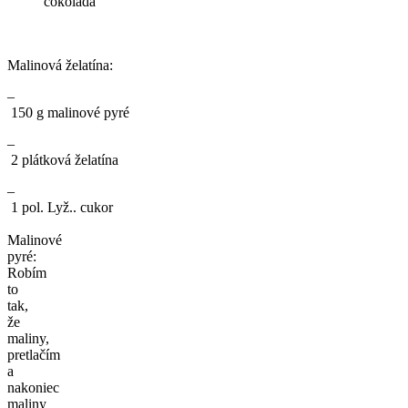
čokoláda
Malinová želatína:
–
150 g malinové pyré
–
2 plátková želatína
–
1 pol. Lyž.. cukor
Malinové
pyré:
Robím
to
tak,
že
maliny,
pretlačím
a
nakoniec
maliny