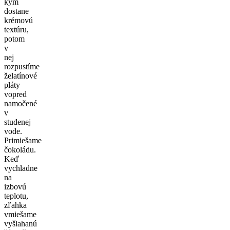
kým
dostane
krémovú
textúru,
potom
v
nej
rozpustíme
želatínové
pláty
vopred
namočené
v
studenej
vode.
Primiešame
čokoládu.
Keď
vychladne
na
izbovú
teplotu,
zľahka
vmiešame
vyšlahanú