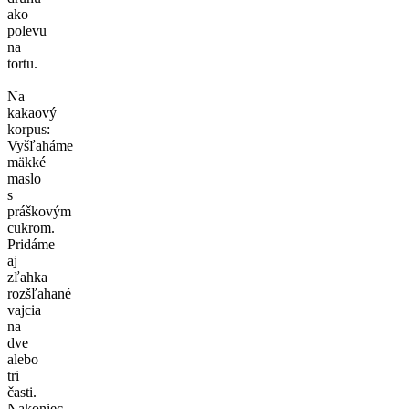
ako
polevu
na
tortu.
Na
kakaový
korpus:
Vyšľaháme
mäkké
maslo
s
práškovým
cukrom.
Pridáme
aj
zľahka
rozšľahané
vajcia
na
dve
alebo
tri
časti.
Nakoniec