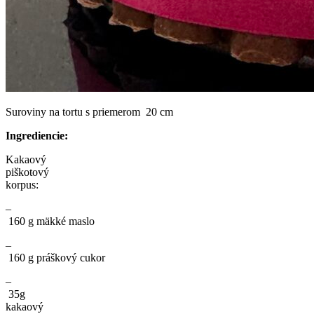
Suroviny na tortu s priemerom 20 cm
Ingrediencie:
Kakaový
piškotový
korpus:
–
160 g mäkké maslo
–
160 g práškový cukor
–
35g
kakaový