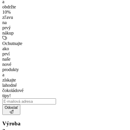
a
obdržte
10%
zľavu
na
prvý
nákup
Ochutnajte
ako
prví
naše
nové
produkty
a
získajte
lahodné
čokoládové
tipy!
Odoslať
Výroba
a