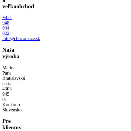
veľkoobchod
+421
948
044
022
info@chocomaze.sk
Naša
výroba
Marina
Park
Bratislavská
cesta
4303
945
01
Komárno
Slovensko
Pre
klientov