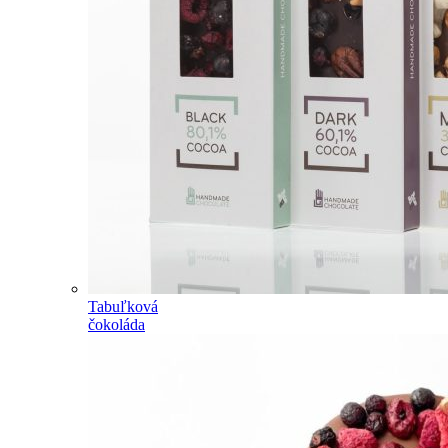
Tabuľková
čokoláda