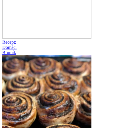
Recept:
Domáci
Brumík