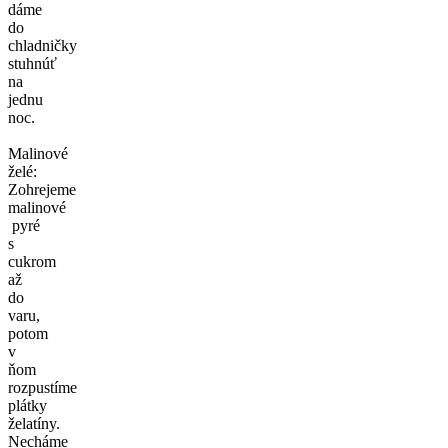
dáme
do
chladničky
stuhnúť
na
jednu
noc.
Malinové
želé:
Zohrejeme
malinové
pyré
s
cukrom
až
do
varu,
potom
v
ňom
rozpustíme
plátky
želatíny.
Necháme