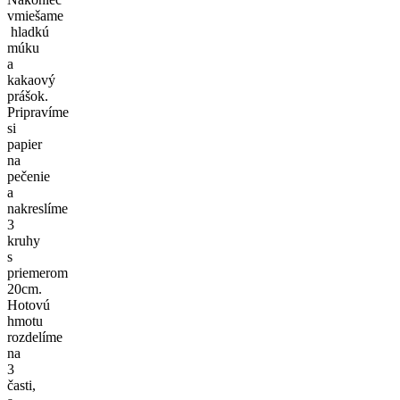
vmiešame
hladkú
múku
a
kakaový
prášok.
Pripravíme
si
papier
na
pečenie
a
nakreslíme
3
kruhy
s
priemerom
20cm.
Hotovú
hmotu
rozdelíme
na
3
časti,