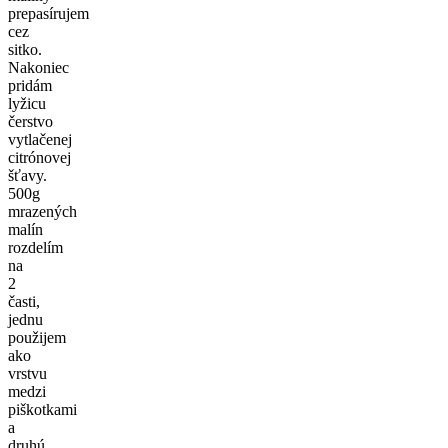
prepasírujem
cez
sitko.
Nakoniec
pridám
lyžicu
čerstvo
vytlačenej
citrónovej
šťavy.
500g
mrazených
malín
rozdelím
na
2
časti,
jednu
použijem
ako
vrstvu
medzi
piškotkami
a
druhú