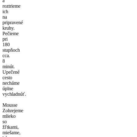
a
roztrieme
ich
na
pripravené
kruhy.
Pečieme
pri
180
stupňoch
cca.
8
minút.
Upečené
cesto
necháme
úplne
vychladnúť.
Mousse
Zohrejeme
mlieko
so
žľtkami,
miešame,