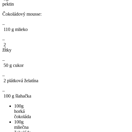
pektin
Čokoládový mousse:
–
110 g mlieko
–
2
žĺtky
–
50 g cukor
–
2 plátková želatína
–
100 g šlahačka
100g
horká
čokoláda
100g
mliečna