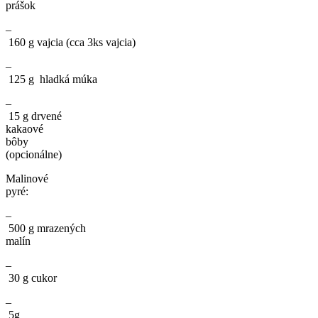
prášok
–
160 g vajcia (cca 3ks vajcia)
–
125 g hladká múka
–
15 g drvené
kakaové
bôby
(opcionálne)
Malinové
pyré:
–
500 g mrazených
malín
–
30 g cukor
–
5g