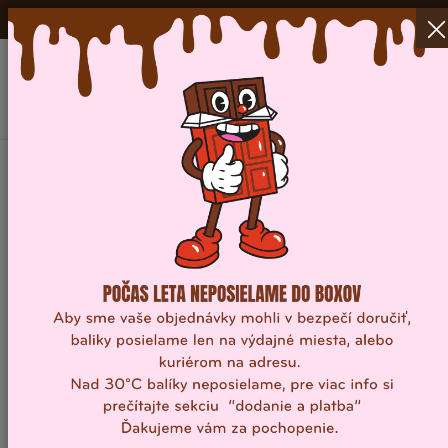
DODANIE ZDARMA
NAD 40 EUR V RÁMCI SR a ČR!
0
Domov
/
Mačacie jazýčky
MAČACIE JAZÝČKY
FILTER
Novinka
MŇAUÉ CLASSIC MAČACIE JAZÝČKY 100G
7,50
€