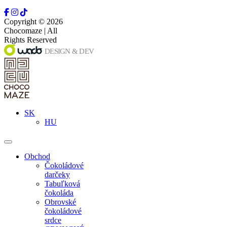
Copyright © 2026
Chocomaze | All
Rights Reserved
SK
HU
Obchod
Čokoládové
darčeky
Tabuľková
čokoláda
Obrovské
čokoládové
srdce