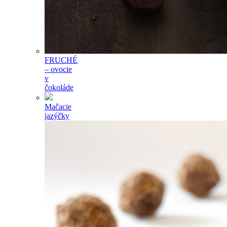
FRUCHÉ
– ovocie
v
čokoláde
Mačacie
jazýčky