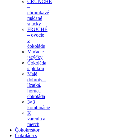
CRUNCHÉ
–
chrumkavé
máčané
snacky
FRUCHÉ
– ovocie
v
čokoláde
Mačacie
jazýčky
Čokoláda
s plnkou
Malé
dobroty –
lízatká,
horúca
čokoláda
3×3
kombinácie
K
vareniu a
merch
Čokokreátor
Čokoláda s