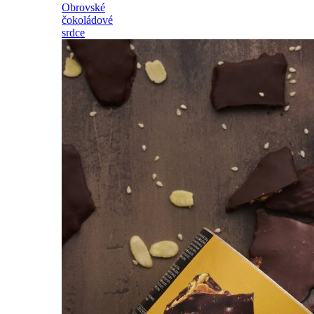
Obrovské
čokoládové
srdce