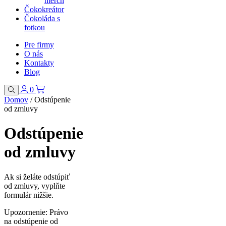
merch
Čokokreátor
Čokoláda s
fotkou
Pre firmy
O nás
Kontakty
Blog
0
Domov
/
Odstúpenie
od zmluvy
Odstúpenie
od zmluvy
Ak si želáte odstúpiť
od zmluvy, vyplňte
formulár nižšie.
Upozornenie: Právo
na odstúpenie od