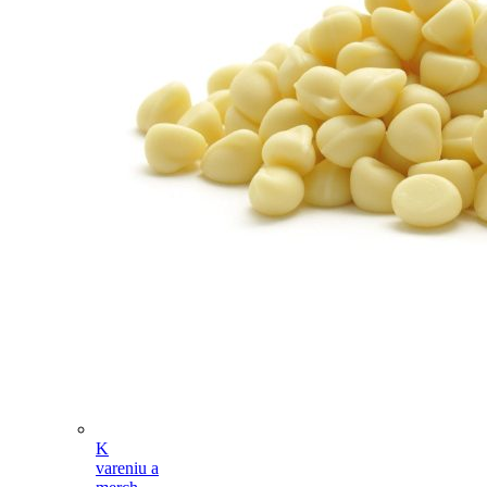
K
vareniu a