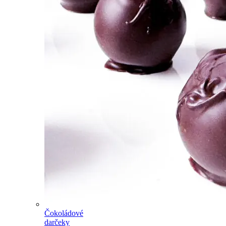
Čokoládové
darčeky