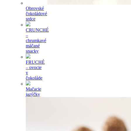
Obrovské
čokoládové
srdce
CRUNCHÉ
–
chrumkavé
máčané
snacky
FRUCHÉ
– ovocie
v
čokoláde
Mačacie
jazýčky