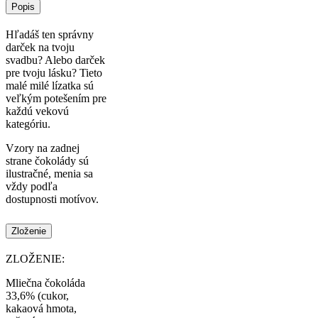
Popis
Hľadáš ten správny
darček na tvoju
svadbu? Alebo darček
pre tvoju lásku? Tieto
malé milé lízatka sú
veľkým potešením pre
každú vekovú
kategóriu.
Vzory na zadnej
strane čokolády sú
ilustračné, menia sa
vždy podľa
dostupnosti motívov.
Zloženie
ZLOŽENIE:
Mliečna čokoláda
33,6% (cukor,
kakaová hmota,