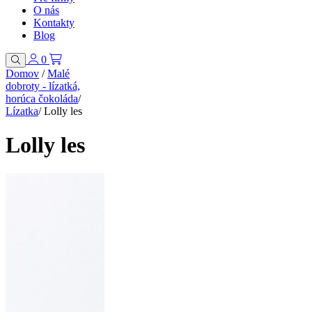
O nás
Kontakty
Blog
0
Domov
/
Malé
dobroty - lízatká,
horúca čokoláda
/
Lízatka
/
Lolly les
Lolly les