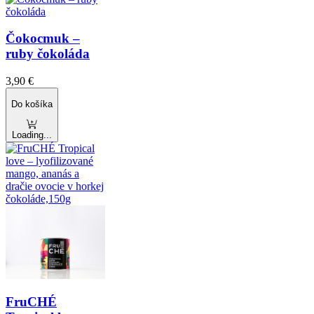
Čokocmuk –
ruby čokoláda
3,90
€
Do košíka
Loading...
FruCHÉ