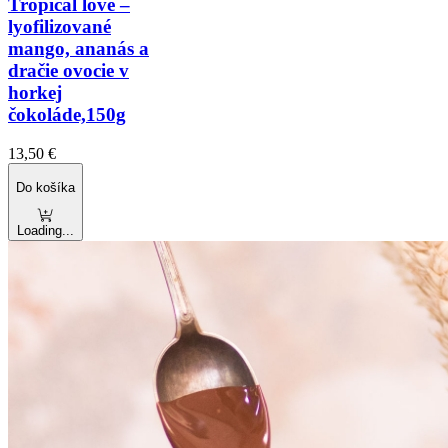
Tropical love –
lyofilizované
mango, ananás a
dračie ovocie v
horkej
čokoláde,150g
13,50
€
Do košíka
Loading...