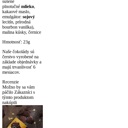
sušené
plnotučné
mlieko
,
kakaové maslo,
emulgátor:
sojový
lecitín, prírodná
bourbon vanilka),
malina kúsky, černice
Hmotnosť: 23g
Naše čokolády sú
čerstvo vyrobené na
základe objednávky a
majú trvanlivosť 6
mesiacov.
Recenzie
Možno by sa vám
páčilo
Zákazníci s
týmto produktom
nakúpili