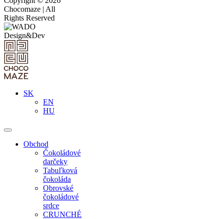
Copyright © 2026
Chocomaze | All
Rights Reserved
SK
EN
HU
Obchod
Čokoládové
darčeky
Tabuľková
čokoláda
Obrovské
čokoládové
srdce
CRUNCHÉ