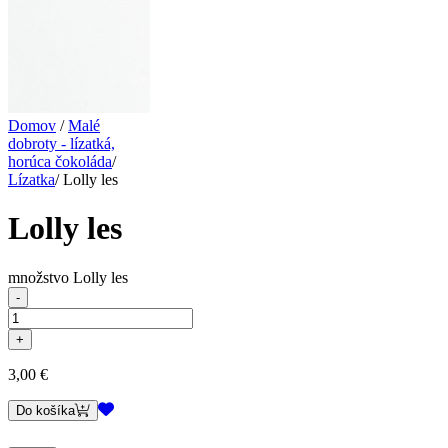
Domov
/
Malé
dobroty - lízatká,
horúca čokoláda
/
Lízatka
/
Lolly les
Lolly les
množstvo Lolly les
3,00
€
Do košíka