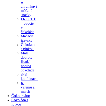
–
chrumkavé
máčané
snacky
FRUCHÉ
– ovocie
v
čokoláde
Mačacie
jazýčky
Čokoláda
s plnkou
Malé
dobroty –
lízatká,
horúca
čokoláda
3×3
kombinácie
K
vareniu a
merch
Čokokreátor
Čokoláda s
fotkou