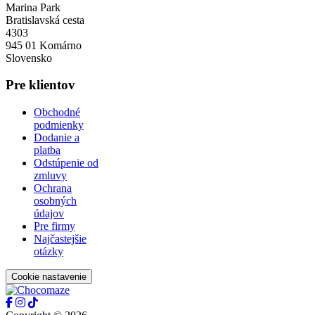
Marina Park
Bratislavská cesta
4303
945 01 Komárno
Slovensko
Pre klientov
Obchodné
podmienky
Dodanie a
platba
Odstúpenie od
zmluvy
Ochrana
osobných
údajov
Pre firmy
Najčastejšie
otázky
Cookie nastavenie