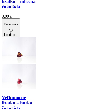
lízatko – mliečna
čokoláda
3,00
€
Do košíka
Loading...
Veľkonočné
lízatko – horká
čokoláda