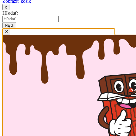
Zobraziť košík
x
Hľadať: