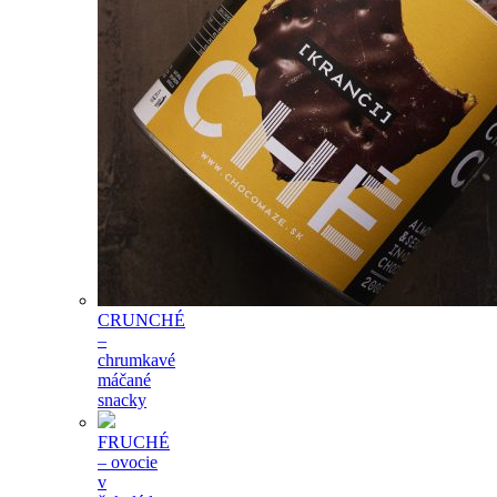
CRUNCHÉ
–
chrumkavé
máčané
snacky
FRUCHÉ
– ovocie
v