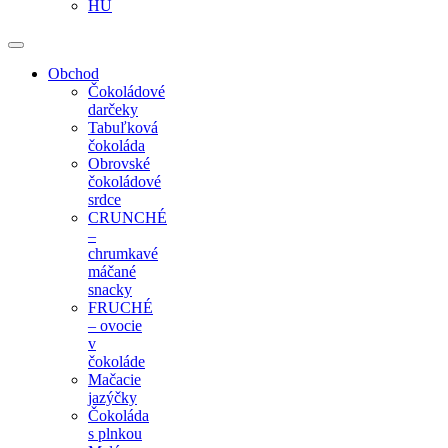
HU
Obchod
Čokoládové
darčeky
Tabuľková
čokoláda
Obrovské
čokoládové
srdce
CRUNCHÉ
–
chrumkavé
máčané
snacky
FRUCHÉ
– ovocie
v
čokoláde
Mačacie
jazýčky
Čokoláda
s plnkou