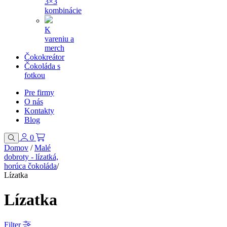
3×3
kombinácie
K
vareniu a
merch
Čokokreátor
Čokoláda s
fotkou
Pre firmy
O nás
Kontakty
Blog
0
Domov
/
Malé
dobroty - lízatká,
horúca čokoláda
/
Lízatka
Lízatka
Filter