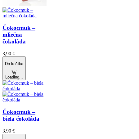
Čokocmuk –
mliečna
čokoláda
3,90
€
Do košíka
Loading...
Čokocmuk –
biela čokoláda
3,90
€