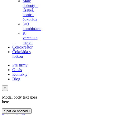
Malé
dobroty –
lízatká,
horúca
čokoláda
3×3
kombinácie
K
vareniu a
merch
Čokokreátor
Čokoláda s
fotkou
Pre firmy
O nás
Kontakty
Blog
x
Modal body text goes
here.
Späť do obchodu