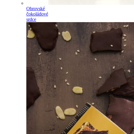
Obrovské
čokoládové
srdce