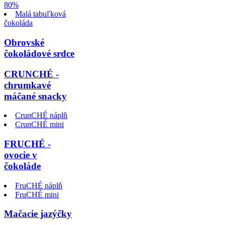
80%
Malá tabuľková
čokoláda
Obrovské
čokoládové srdce
CRUNCHÉ -
chrumkavé
máčané snacky
CrunCHÉ náplň
CrunCHÉ mini
FRUCHÉ -
ovocie v
čokoláde
FruCHÉ náplň
FruCHÉ mini
Mačacie jazýčky