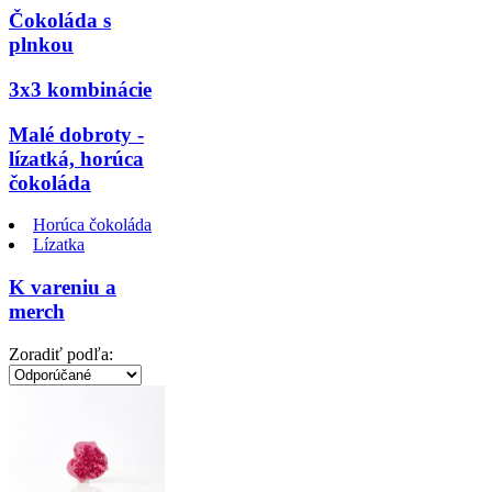
Čokoláda s
plnkou
3x3 kombinácie
Malé dobroty -
lízatká, horúca
čokoláda
Horúca čokoláda
Lízatka
K vareniu a
merch
Zoradiť podľa: