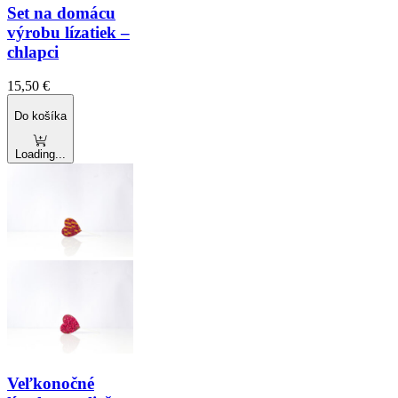
Set na domácu
výrobu lízatiek –
chlapci
15,50
€
Do košíka
Loading...
Veľkonočné