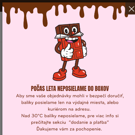
DODANIE ZDARMA
NAD 40 EUR V RÁMCI SR a ČR!
0
Domov
/
Vianočné dobroty
/
Darčekové sady
/
Set na domácu
výrobu lízatiek – dievčatá
Set na domácu výrobu lízatiek –
dievčatá
Popis
Kreativita v kuchyni! S naším domácim setom na výrobu
lízatiek prichádza k vám do domu sladká kreativita a
zábava! Tento úžasný set je skvelý pre všetkých
milovníkov sladkostí, ktorí chcú zažiť pravé dobrodružstvo