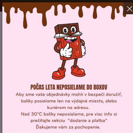
DODANIE ZDARMA
NAD 40 EUR V RÁMCI SR a ČR!
0
Domov
/
Tabuľková čokoláda
/
Malá tabuľková čokoláda
MALÁ TABUĽKOVÁ ČOKOLÁDA
FILTER
MINI HORKÁ ČOKOLÁDA- TMAVO ČERVENÁ
4,50
€