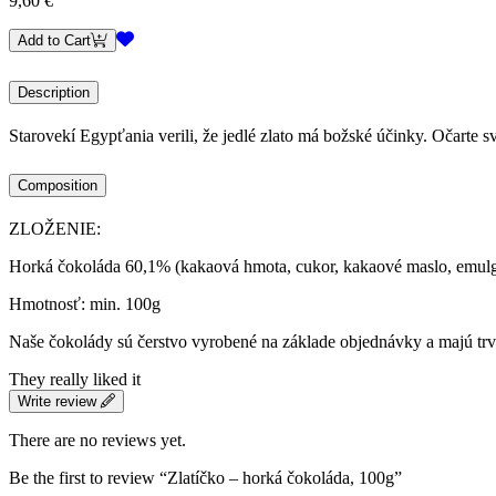
9,60
€
Add to Cart
Description
Starovekí Egypťania verili, že jedlé zlato má božské účinky. Očarte
Composition
ZLOŽENIE:
Horká čokoláda 60,1% (kakaová hmota, cukor, kakaové maslo, emul
Hmotnosť: min. 100g
Naše čokolády sú čerstvo vyrobené na základe objednávky a majú trv
They really liked it
Write review
There are no reviews yet.
Be the first to review “Zlatíčko – horká čokoláda, 100g”