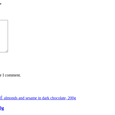
*
me I comment.
0g