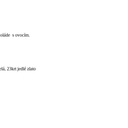
okoláde s ovocím.
lá, 23krt jedlé zlato