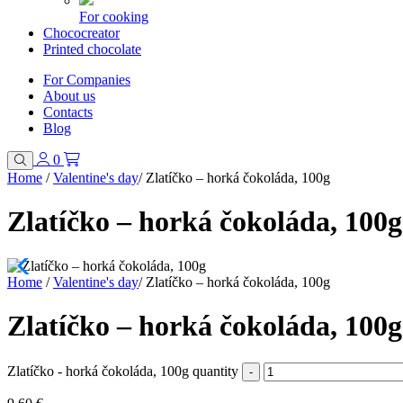
For cooking
Chococreator
Printed chocolate
For Companies
About us
Contacts
Blog
0
Home
/
Valentine's day
/
Zlatíčko – horká čokoláda, 100g
Zlatíčko – horká čokoláda, 100g
Home
/
Valentine's day
/
Zlatíčko – horká čokoláda, 100g
Zlatíčko – horká čokoláda, 100g
Zlatíčko - horká čokoláda, 100g quantity