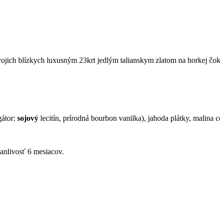
 svojich blízkych luxusným 23krt jedlým talianskym zlatom na horkej č
gátor:
sojový
lecitín, prírodná bourbon vanilka), jahoda plátky, malina ce
anlivosť 6 mesiacov.