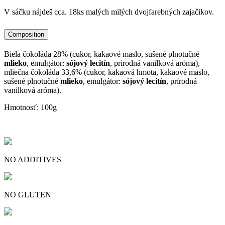
V sáčku nájdeš cca. 18ks malých milých dvojfarebných zajačikov.
Composition
Biela čokoláda 28% (cukor, kakaové maslo, sušené plnotučné
mlieko
, emulgátor:
sójový lecitín
, prírodná vanilková aróma),
mliečna čokoláda 33,6% (cukor, kakaová hmota, kakaové maslo,
sušené plnotučné
mlieko
, emulgátor:
sójový lecitín
, prírodná
vanilková aróma).
Hmotnosť: 100g
NO ADDITIVES
NO GLUTEN