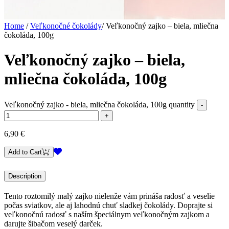
Home
/
Veľkonočné čokolády
/
Veľkonočný zajko – biela, mliečna
čokoláda, 100g
Veľkonočný zajko – biela,
mliečna čokoláda, 100g
Veľkonočný zajko - biela, mliečna čokoláda, 100g quantity
6,90
€
Add to Cart
Description
Tento roztomilý malý zajko nielenže vám prináša radosť a veselie
počas sviatkov, ale aj lahodnú chuť sladkej čokolády. Doprajte si
veľkonočnú radosť s naším špeciálnym veľkonočným zajkom a
darujte šibačom veselý darček.