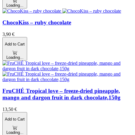
Loading...
ChocoKiss – ruby chocolate
3,90
€
Add to Cart
Loading...
FruCHÉ Tropical love – freeze-dried pineapple,
mango and dargon fruit in dark chocolate,150g
13,50
€
Add to Cart
Loading...