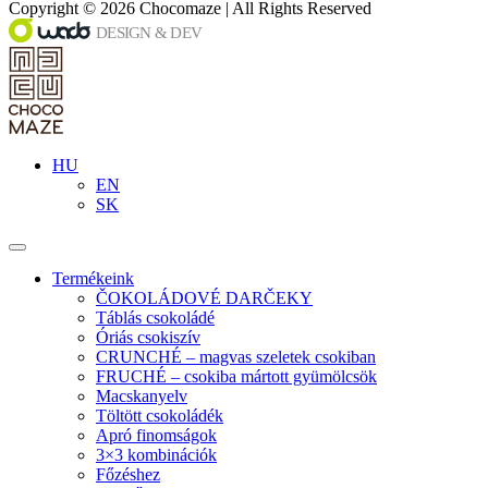
Copyright © 2026 Chocomaze | All Rights Reserved
HU
EN
SK
Termékeink
ČOKOLÁDOVÉ DARČEKY
Táblás csokoládé
Óriás csokiszív
CRUNCHÉ – magvas szeletek csokiban
FRUCHÉ – csokiba mártott gyümölcsök
Macskanyelv
Töltött csokoládék
Apró finomságok
3×3 kombinációk
Főzéshez