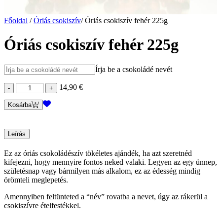
Főoldal
/
Óriás csokiszív
/
Óriás csokiszív fehér 225g
Óriás csokiszív fehér 225g
Írja be a csokoládé nevét
Óriás
14,90
€
csokiszív
fehér
Kosárba
225g
mennyiség
Leírás
Ez az óriás csokoládészív tökéletes ajándék, ha azt szeretnéd
kifejezni, hogy mennyire fontos neked valaki. Legyen az egy ünnep,
születésnap vagy bármilyen más alkalom, ez az édesség mindig
örömteli meglepetés.
Amennyiben feltünteted a “név” rovatba a nevet, úgy az rákerül a
csokiszívre ételfestékkel.