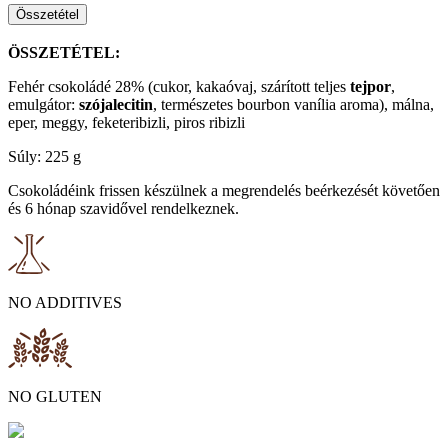
Összetétel
ÖSSZETÉTEL:
Fehér csokoládé 28% (cukor, kakaóvaj, szárított teljes
tejpor
,
emulgátor:
szójalecitin
, természetes bourbon vanília aroma), málna,
eper, meggy, feketeribizli, piros ribizli
Súly: 225 g
Csokoládéink frissen készülnek a megrendelés beérkezését követően
és 6 hónap szavidővel rendelkeznek.
NO ADDITIVES
NO GLUTEN