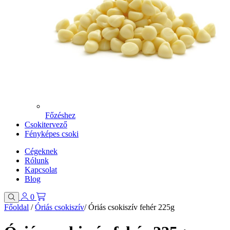
Főzéshez
Csokitervező
Fényképes csoki
Cégeknek
Rólunk
Kapcsolat
Blog
0
Főoldal
/
Óriás csokiszív
/
Óriás csokiszív fehér 225g