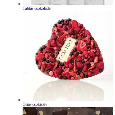
Táblás csokoládé
Óriás csokiszív