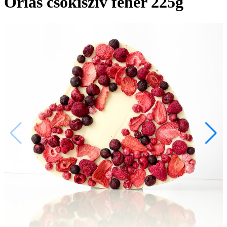
Óriás csokiszív fehér 225g