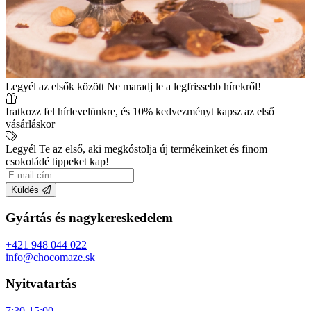
Legyél az elsők között
Ne maradj le a legfrissebb hírekről!
Iratkozz fel hírlevelünkre, és 10% kedvezményt kapsz az első
vásárláskor
Legyél Te az első, aki megkóstolja új termékeinket és finom
csokoládé tippeket kap!
Küldés
Gyártás és nagykereskedelem
+421 948 044 022
info@chocomaze.sk
Nyitvatartás
7:30-15:00