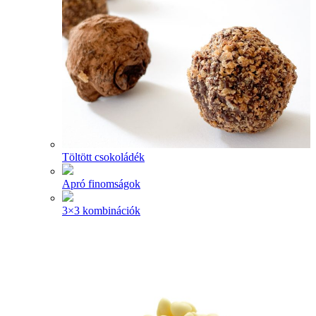
Töltött csokoládék
Apró finomságok
3×3 kombinációk