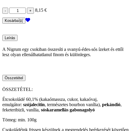
Nigrum
8,15
€
mennyiség
Kosárba
Leírás
A Nigrum egy csokiban összesíti a svanyú-édes-sós ízeket és ettől
lesz olyan ellenálhatatlanul finom és különleges.
Összetétel
ÖSSZETÉTEL:
Étcsokoládé 60,1% (kakaómassza, cukor, kakaóvaj,
emulgátor:
szójalecitin
, természetes bourbon vanília),
pekándió
,
feketeribizli, vanília,
sóskaramellás gabonagolyó
Tömeg: min. 100g
Csokoládéink frissen készülnek a megrendelés beérkezését követően