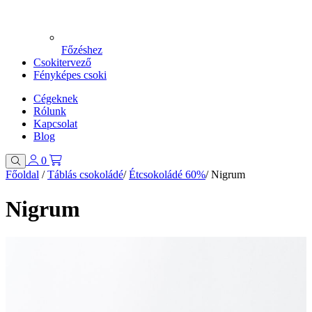
Főzéshez
Csokitervező
Fényképes csoki
Cégeknek
Rólunk
Kapcsolat
Blog
0
Főoldal
/
Táblás csokoládé
/
Étcsokoládé 60%
/
Nigrum
Nigrum