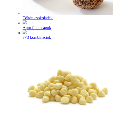
Töltött csokoládék
Apró finomságok
3×3 kombinációk