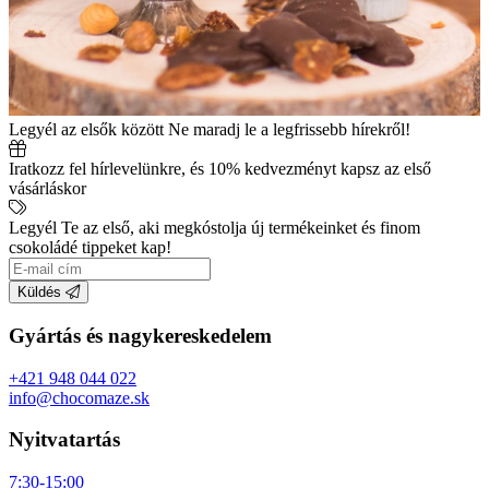
Legyél az elsők között
Ne maradj le a legfrissebb hírekről!
Iratkozz fel hírlevelünkre, és 10% kedvezményt kapsz az első
vásárláskor
Legyél Te az első, aki megkóstolja új termékeinket és finom
csokoládé tippeket kap!
Küldés
Gyártás és nagykereskedelem
+421 948 044 022
info@chocomaze.sk
Nyitvatartás
7:30-15:00