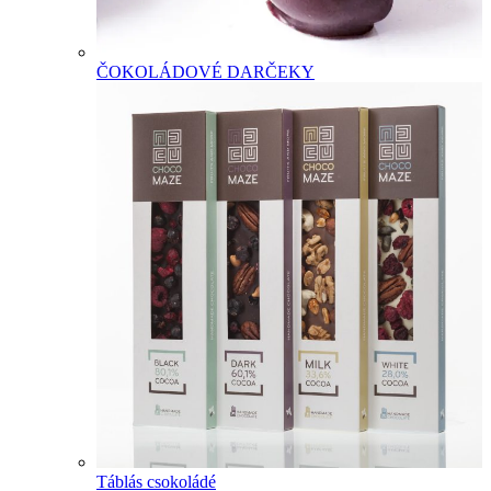
ČOKOLÁDOVÉ DARČEKY
Táblás csokoládé