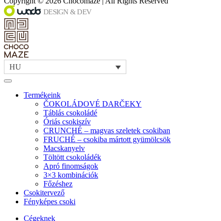
Copyright © 2026 Chocomaze | All Rights Reserved
HU
Termékeink
ČOKOLÁDOVÉ DARČEKY
Táblás csokoládé
Óriás csokiszív
CRUNCHÉ – magvas szeletek csokiban
FRUCHÉ – csokiba mártott gyümölcsök
Macskanyelv
Töltött csokoládék
Apró finomságok
3×3 kombinációk
Főzéshez
Csokitervező
Fényképes csoki
Cégeknek