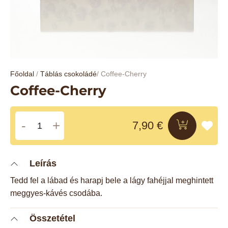
Főoldal
/
Táblás csokoládé
/
Coffee-Cherry
Coffee-Cherry
Coffee-
7,90
€
Cherry
mennyiség
Leírás
Tedd fel a lábad és harapj bele a lágy fahéjjal meghintett
meggyes-kávés csodába.
Összetétel