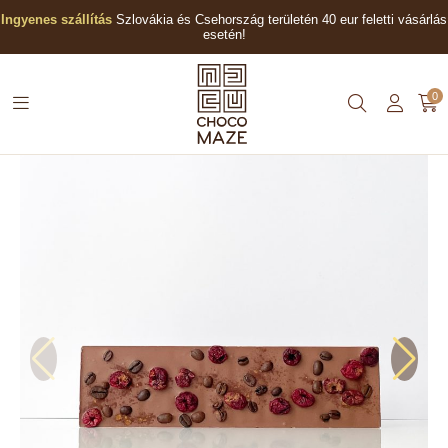
Ingyenes szállítás
Szlovákia és Csehország területén 40 eur feletti vásárlás
esetén!
0